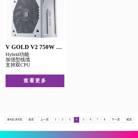
V GOLD V2 750W 白色
Hybrid功能
加强型线缆
支持双CPU
查看更多
第4页/共8页
首页
上一页
1
2
3
4
5
6
7
8
下一页
尾页