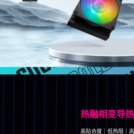
热融相变导
高贴合度｜低热阻｜