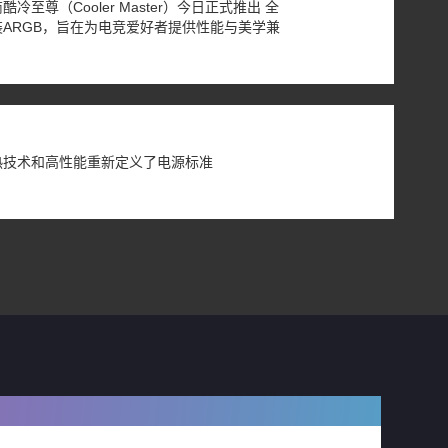
至尊（Cooler Master）今日正式推出 全
ARGB，旨在为电竞爱好者提供性能与美学兼
。
热技术和高性能重新定义了电源标准