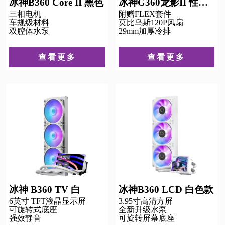
冰神B360 Core II 黑色
冰神G360龙影II 性能版
三相电机
附赠FLEX套件
车规级材料
莫比乌斯120P风扇
双腔体水泵
29mm加厚冷排
查看更多
查看更多
冰神 B360 TV 白
冰神B360 LCD 白色款
6英寸 TFT液晶显示屏
3.95寸高清方屏
可旋转式底座
全新升级水泵
强效静音
可旋转屏幕底座