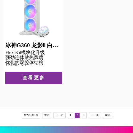
冰神G360 龙影Ⅱ 白色 LCD版
Flex-Kit模块化升级
强劲连体散热风扇
优化的双腔体结构
超薄型冷头
强化水冷管与防漏设计
安装简易
查看更多
第2页/共3页
首页
上一页
1
2
3
下一页
尾页